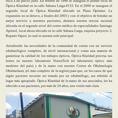
ética a un precio justo. En febrero de 1996 se inaugura el primer local de
Óptica Klaridad en la calle Sabana Larga #133. En el 2000 se inaugura el
segundo local de Óptica Klaridad ubicado en Plaza Óptimus. La
expansión no se detuvo, a finales del 2003 y con el objetivo de brindar un
mejor servicio a nuestros pacientes, abrimos nuestra tercera sucursal
ubicada en el segundo nivel del centro médico de especialidades Santiago
Apóstol, local ahora ubicado en la calle Sabana Larga, esquina proyecto 3,
Reparto Oquet, la cual es nuestra sede principal.
Atendiendo las necesidades de la comunidad de contar con un servicio
oftalmológico completo, de nivel internacional y como una manera de
garantizar la calidad de los trabajos ópticos, Óptica Klaridad procesa sus
lentes en nuestro laboratorio VisionTech (el laboratorio óptico más
moderno del país) y de la mano con nuestro Centro de Oftalmología
Oftalmolaser, (el más completo de la región) para que, en los casos de que
algún paciente necesite ser tratado por un oftalmólogo, sea referido al
lugar más apropiado. Óptica Klaridad de la mano de sus asociados, les ha
ofrecido a sus pacientes, por más de 24 años, una visión más clara.